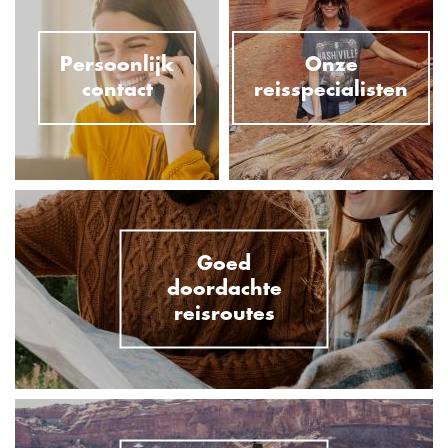
Persoonlijk
Onze
contact
reisspecialisten
Goed
doordachte
reisroutes