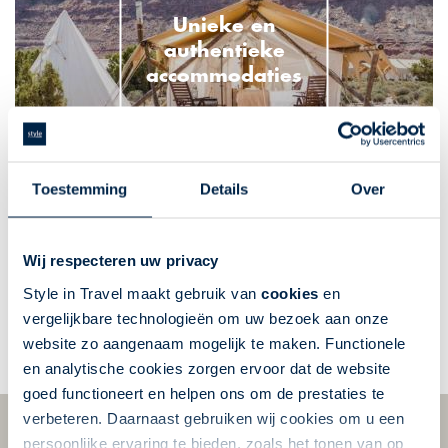
Unieke en
authentieke
accommodaties
Toestemming
Details
Over
De
Wij respecteren uw privacy
mooiste
ReisInspiratie
excursies
Style in Travel maakt gebruik van
cookies
en
vergelijkbare technologieën om uw bezoek aan onze
website zo aangenaam mogelijk te maken. Functionele
en analytische cookies zorgen ervoor dat de website
goed functioneert en helpen ons om de prestaties te
verbeteren. Daarnaast gebruiken wij cookies om u een
persoonlijke ervaring te bieden, zoals het tonen van op