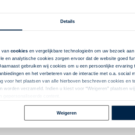
Mountaineer
Details
k van
cookies
en vergelijkbare technologieën om uw bezoek aa
le en analytische cookies zorgen ervoor dat de website goed fu
Daarnaast gebruiken wij cookies om u een persoonlijke ervaring 
biedingen en het verbeteren van de interactie met o.a. social
ge -
ng voor het plaatsen van alle hierboven beschreven cookies en
 worden verzameld. Indien u kiest voor “Weigeren” plaatsen wij 
an gepersonaliseerde content.
Weigeren