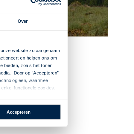
Canada
Over
n onze website zo aangenaam
nctioneert en helpen ons om
te bieden, zoals het tonen
 media. Door op “Accepteren”
 technologieën, waarmee
enkel functionele cookies,
Accepteren