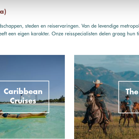
a)
schappen, steden en reiservaringen. Van de levendige metropole
heeft een eigen karakter. Onze reisspecialisten delen graag hun t
Caribbean
The
Cruises