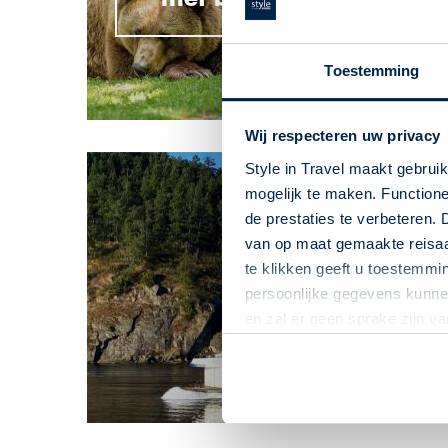
Toestemming
Wij respecteren uw privacy
Style in Travel maakt gebrui
mogelijk te maken. Functione
de prestaties te verbeteren. 
van op maat gemaakte reisaan
De Inside Passa
te klikken geeft u toestemmi
persoonlijke gegevens kunnen
Canada
en zal er geen sprake zijn v