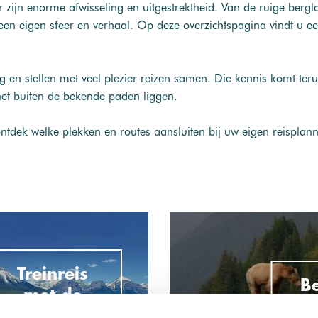
 zijn enorme afwisseling en uitgestrektheid. Van de ruige berg
t een eigen sfeer en verhaal. Op deze overzichtspagina vindt u ee
 en stellen met veel plezier reizen samen. Die kennis komt terug
net buiten de bekende paden liggen.
ontdek welke plekken en routes aansluiten bij uw eigen reisplan
Treinreis
Be
met de
Kni
Rocky