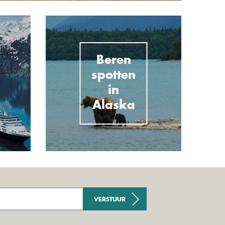
Beren
spotten
in
Alaska
VERSTUUR