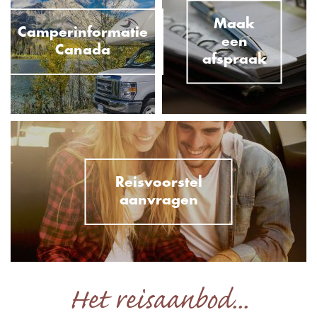
Maak
Camperinformatie
een
Canada
afspraak
Reisvoorstel
aanvragen
Het reisaanbod...