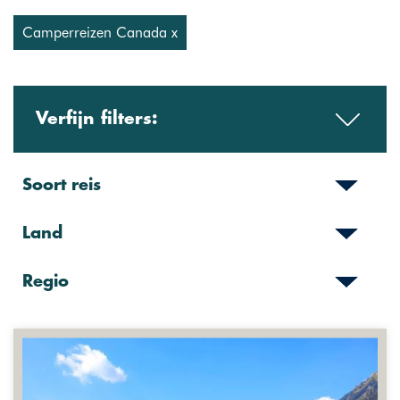
Camperreizen Canada x
Verfijn filters:
Soort reis
Land
Regio