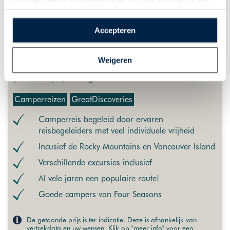
de interactie met o.a. social media. Door op
“Accepteren” te klikken geeft u toestemming voor het
Campergroepsreis Canadian Rockies
Accepteren
plaatsen van alle hierboven beschreven cookies en
Canada | Campergroepsreis | 31 dagen | West-
technologieën, waarmee persoonlijke gegevens kunnen
Canada | 2 september 2026 (GEGARANDEERD
Weigeren
worden verzameld. Indien u kiest voor “Weigeren”
VERTREK | DE LAATSTE PLAATSEN) en 6 september 2027
plaatsen wij enkel functionele cookies, en zal er geen
| 30 nacht(en) of langer
sprake zijn van gepersonaliseerde content.
Camperreizen
GreatDiscoveries
Camperreis begeleid door ervaren
reisbegeleiders met veel individuele vrijheid
Incusief de Rocky Mountains en Vancouver Island
Verschillende excursies inclusief
Al vele jaren een populaire route!
Goede campers van Four Seasons
De getoonde prijs is ter indicatie. Deze is afhankelijk van
vertrekdata en uw wensen. Klik op "meer info" voor een