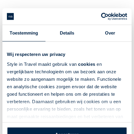
Wat is het mooiste eiland van Hawaii?
Elk eiland in de Hawaii archipel kent zijn eigen schoonheid
Toestemming
Details
Over
en ervaringen. Het mooiste eiland van Hawaii is echt een
persoonlijke voorkeur en hangt af van wat u zoekt in uw
vakantie. Hieronder vindt u een beschrijving van de
Wij respecteren uw privacy
verschillende eilanden van Hawaii.
Style in Travel maakt gebruik van
cookies
en
vergelijkbare technologieën om uw bezoek aan onze
website zo aangenaam mogelijk te maken. Functionele
Big Island
en analytische cookies zorgen ervoor dat de website
goed functioneert en helpen ons om de prestaties te
Kauai
verbeteren. Daarnaast gebruiken wij cookies om u een
persoonlijke ervaring te bieden, zoals het tonen van op
Maui
maat gemaakte reisaanbiedingen en het verbeteren van
de interactie met o.a. social media. Door op
Molokai
“Accepteren” te klikken geeft u toestemming voor het