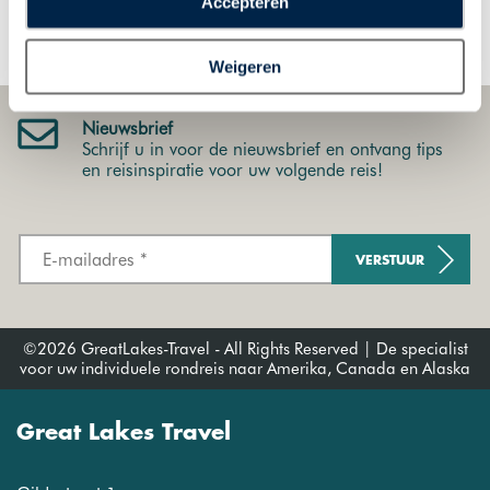
Accepteren
Oahu
plaatsen van alle hierboven beschreven cookies en
technologieën, waarmee persoonlijke gegevens kunnen
Weigeren
worden verzameld. Indien u kiest voor “Weigeren”
plaatsen wij enkel functionele cookies, en zal er geen
sprake zijn van gepersonaliseerde content.
Nieuwsbrief
Schrijf u in voor de nieuwsbrief en ontvang tips
en reisinspiratie voor uw volgende reis!
VERSTUUR
©2026 GreatLakes-Travel - All Rights Reserved | De specialist
voor uw individuele rondreis naar Amerika, Canada en Alaska
Great Lakes Travel