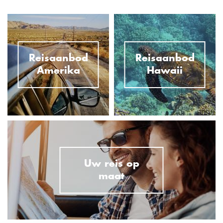
Reisaanbod
Reisaanbod
Amerika
Hawaii
Uw reis op
maat