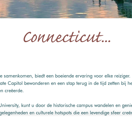
Connecticut...
e samenkomen, biedt een boeiende ervaring voor elke reiziger. 
tate Capitol bewonderen en een stap terug in de tijd zetten bi
n creëerde.
niversity, kunt u door de historische campus wandelen en geniet
tgelegenheden en culturele hotspots die een levendige sfeer creë
cut River Valley een waar paradijs. Maak een schilderachtige bo