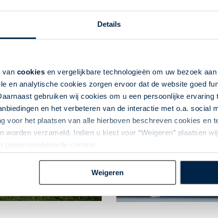
evers liggen.
Details
e met zijn historische Mystic Seaport, een fascinerend scheepva
k van
cookies
en vergelijkbare technologieën om uw bezoek aa
le en analytische cookies zorgen ervoor dat de website goed fu
Daarnaast gebruiken wij cookies om u een persoonlijke ervaring 
biedingen en het verbeteren van de interactie met o.a. social
Reisaanbod
ng voor het plaatsen van alle hierboven beschreven cookies en
 worden verzameld. Indien u kiest voor “Weigeren” plaatsen wij 
Noordoost-
U
an gepersonaliseerde content.
USA
Weigeren