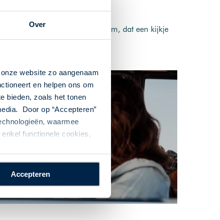
Over
artmuseum, en het Mystic Aquarium, dat een kijkje
n onze website zo aangenaam
nctioneert en helpen ons om
te bieden, zoals het tonen
 media. Door op “Accepteren”
 technologieën, waarmee
enkel functionele cookies,
w reis op maat
Accepteren