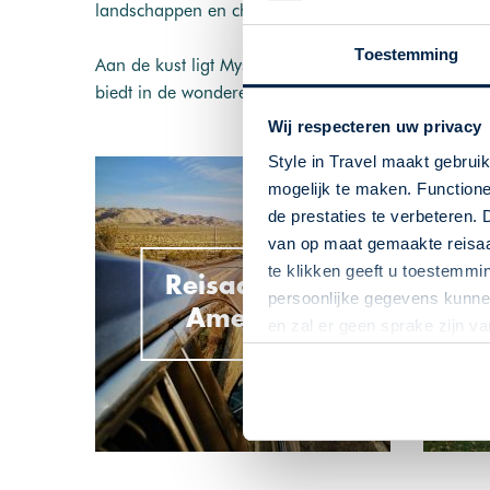
landschappen en charmante dorpjes die langs de o
Toestemming
Aan de kust ligt Mystic, een betoverend kustplaatsj
biedt in de wonderen van de zee.
Wij respecteren uw privacy
Style in Travel maakt gebrui
mogelijk te maken. Functione
de prestaties te verbeteren. 
van op maat gemaakte reisaan
te klikken geeft u toestemmi
Reisaanbod
persoonlijke gegevens kunnen
Amerika
en zal er geen sprake zijn v