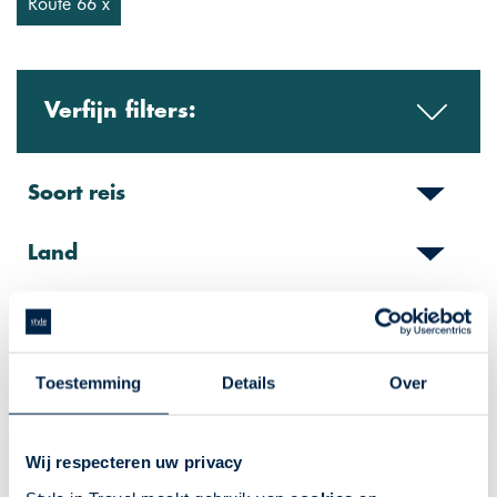
Route 66 x
Verfijn filters:
Soort reis
Land
Regio
Toeristische gebieden
Toestemming
Details
Over
Wij respecteren uw privacy