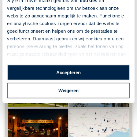
Style in Travel maakt gebruik van
cookies
en
vergelijkbare technologieën om uw bezoek aan onze
website zo aangenaam mogelijk te maken. Functionele
en analytische cookies zorgen ervoor dat de website
goed functioneert en helpen ons om de prestaties te
verbeteren. Daarnaast gebruiken wij cookies om u een
persoonlijke ervaring te bieden, zoals het tonen van op
maat gemaakte reisaanbiedingen en het verbeteren van
de interactie met o.a. social media. Door op
“Accepteren” te klikken geeft u toestemming voor het
Accepteren
plaatsen van alle hierboven beschreven cookies en
technologieën, waarmee persoonlijke gegevens kunnen
Weigeren
worden verzameld. Indien u kiest voor “Weigeren”
plaatsen wij enkel functionele cookies, en zal er geen
sprake zijn van gepersonaliseerde content.