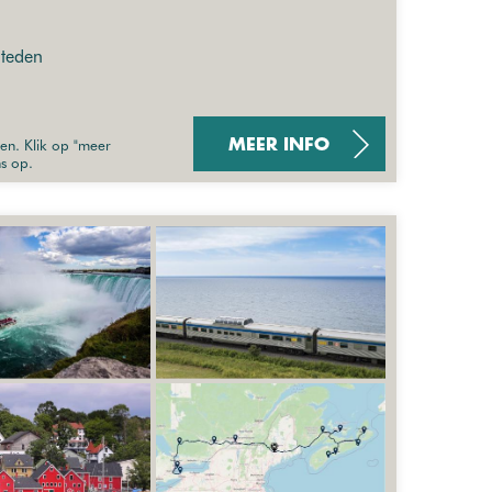
steden
sen. Klik op "meer
MEER INFO
ns op.