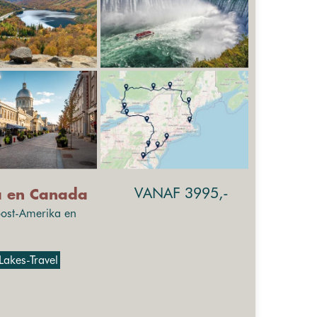
VANAF 3995,-
a en Canada
oost-Amerika en
Lakes-Travel