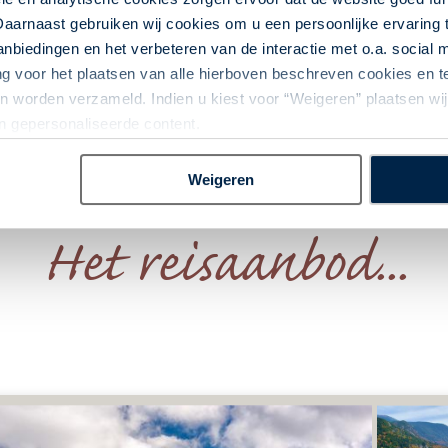
Daarnaast gebruiken wij cookies om u een persoonlijke ervaring 
Quebec
A
biedingen en het verbeteren van de interactie met o.a. social
ng voor het plaatsen van alle hierboven beschreven cookies en
 worden verzameld. Indien u kiest voor “Weigeren” plaatsen wij 
an gepersonaliseerde content.
Weigeren
Het reisaanbod...