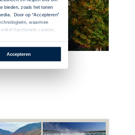
Combinatie
te bieden, zoals het tonen
merika-Canada
 media. Door op “Accepteren”
 technologieën, waarmee
enkel functionele cookies,
Accepteren