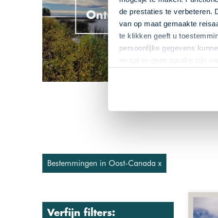
de prestaties te verbeteren. 
Ontario
van op maat gemaakte reisaan
te klikken geeft u toestemmi
persoonlijke gegevens kunnen
en zal er geen sprake zijn v
Bestemmingen in Oost-Canada x
Verfijn filters: