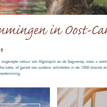
mmingen in Oost-Can
a?
 ongerepte natuur van Algonquin en de Saguenay, waar u walviss
e-Lake, of geniet van outdoor activiteiten in de 1000 Islands e
 bestemming.