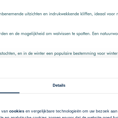
mbenemende uitzichten en indrukwekkende kliffen, ideaal voor 
den en de mogelijkheid om walvissen te spotten. Een natuurwond
tstochten, en in de winter een populaire bestemming voor winter
s, Manitoulin Island en het prachtige Parc National de la Mau
Details
k van
cookies
en vergelijkbare technologieën om uw bezoek aa
le en analytische cookies zorgen ervoor dat de website goed fu