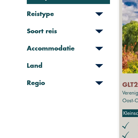
Reistype
Soort reis
Accommodatie
Land
Regio
GLT2
Vereni
Oost-C
Kleins