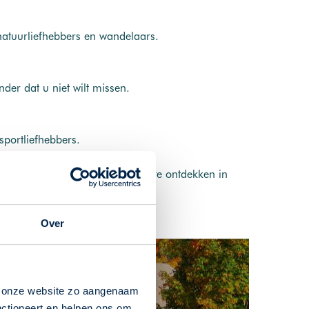
natuurliefhebbers en wandelaars.
er dat u niet wilt missen.
sportliefhebbers.
ricie zeker de moeite waard om te ontdekken in
Over
n onze website zo aangenaam
nctioneert en helpen ons om