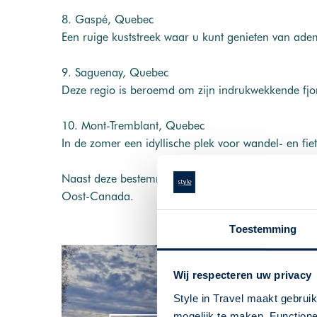
8. Gaspé, Quebec
Een ruige kuststreek waar u kunt genieten van ade
9. Saguenay, Quebec
Deze regio is beroemd om zijn indrukwekkende fjor
10. Mont-Tremblant, Quebec
In de zomer een idyllische plek voor wandel- en fie
Naast deze bestemmingen zijn ook de Blue Mountain
Oost-Canada.
Toestemming
Wij respecteren uw privacy
Style in Travel maakt gebrui
mogelijk te maken. Functione