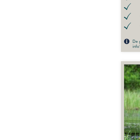
De g
info