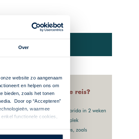
nde info
Over
n onze website zo aangenaam
nctioneert en helpen ons om
Waarom deze reis?
te bieden, zoals het tonen
 media. Door op “Accepteren”
 technologieën, waarmee
De hoogtepunten van Florida in 2 weken
enkel functionele cookies,
Meerdere nachten op 1 plek
Mogelijkheid tot excursies, zoals
snorkelen bij Key Largo