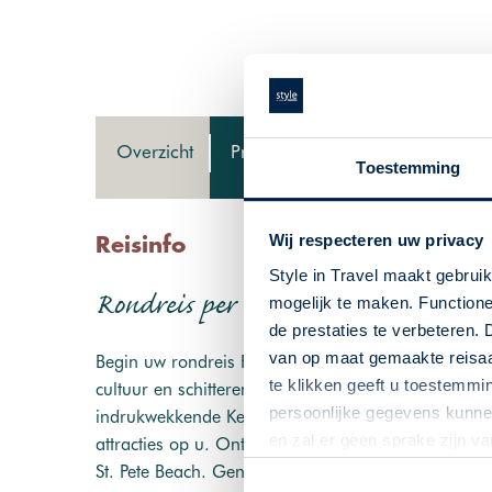
Overzicht
Programma
Reisvoorstel
Toestemming
Wij respecteren uw privacy
Reisinfo
Style in Travel maakt gebrui
Rondreis per auto | 17 dagen | Flor
mogelijk te maken. Functione
de prestaties te verbeteren. 
van op maat gemaakte reisaan
Begin uw rondreis Florida van ruim 2 weken in het
te klikken geeft u toestemmi
cultuur en schitterende stranden. Reis vervolgens 
persoonlijke gegevens kunnen
indrukwekkende Kennedy Space Center. In Orland
en zal er geen sprake zijn v
attracties op u. Ontdek de serene schoonheid en de
St. Pete Beach. Geniet van luxe en ontspanning in