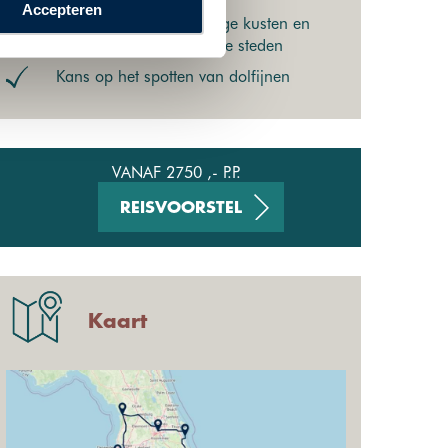
Accepteren
Combinatie van prachtige kusten en
eilanden, vertier en leuke steden
Kans op het spotten van dolfijnen
VANAF 2750 ,- P.P.
REISVOORSTEL
Kaart