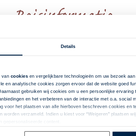
Reisinformatie...
Accommodatie(s)
Vervoer
Inbegrepen
Aanvulle
Details
k van
cookies
en vergelijkbare technologieën om uw bezoek aa
ida
le en analytische cookies zorgen ervoor dat de website goed fu
Daarnaast gebruiken wij cookies om u een persoonlijke ervaring 
biedingen en het verbeteren van de interactie met o.a. social
 bruisende Miami, waar u kunt genieten van de levendige
ng voor het plaatsen van alle hierboven beschreven cookies en
naar het surfparadijs Cocoa Beach en verken het
 worden verzameld. Indien u kiest voor “Weigeren” plaatsen wij 
o wachten de magische pretparken en wereldberoemde
an gepersonaliseerde content.
 zeekoeien van Crystal River en de prachtige kustlijn van
 Naples en eindig uw reis in de adembenemende Florida