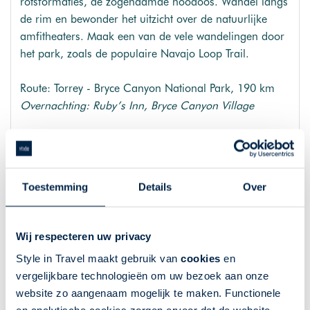
rotsformaties, de zogenaamde hoodoos. Wandel langs
de rim en bewonder het uitzicht over de natuurlijke
amfitheaters. Maak een van de vele wandelingen door
het park, zoals de populaire Navajo Loop Trail.
Route: Torrey - Bryce Canyon National Park, 190 km
Overnachting: Ruby’s Inn, Bryce Canyon Village
Dag 10: Bryce Canyon – Zion National
Park
Toestemming
Details
Over
Na een ochtend in Bryce Canyon vervolgt u uw weg
naar Zion National Park. Zion staat bekend om zijn
Wij respecteren uw privacy
imposante zandstenen kliffen en smalle canyons. U
doorkruist vandaag al het park over de spectaculaire
Style in Travel maakt gebruik van
cookies
en
Zion-Mount Carmel Highway. Stop bij de vele
vergelijkbare technologieën om uw bezoek aan onze
uitkijkpunten om te genieten van het adembenemende
website zo aangenaam mogelijk te maken. Functionele
landschap.