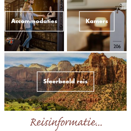
Accommodaties
Kamers
Sfeerbeeld reis
Reisinformatie...