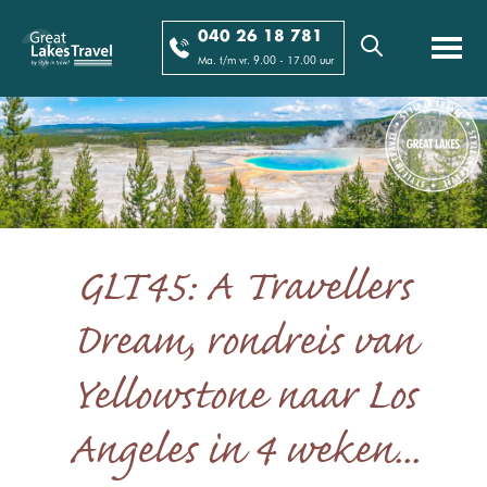
040 26 18 781
Ma. t/m vr. 9.00 - 17.00 uur
GLT45: A Travellers
Dream, rondreis van
Yellowstone naar Los
Angeles in 4 weken...