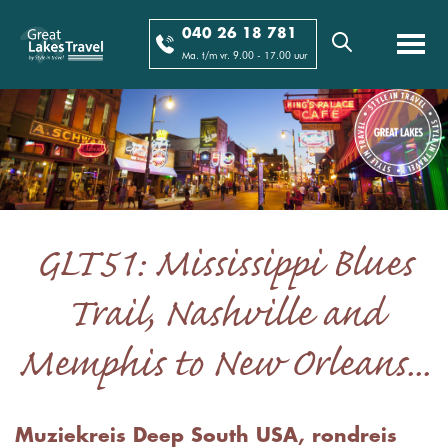
040 26 18 781
Ma. t/m vr. 9.00 - 17.00 uur
GLT51: Mississippi Blues
Trail, Nashville and
Memphis to New Orleans...
Muziekreis Deep South USA, rondreis