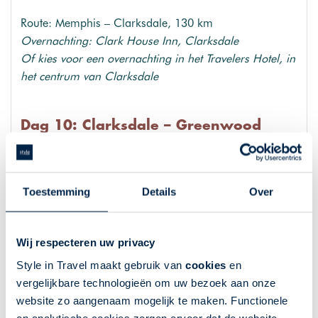
Route: Memphis – Clarksdale, 130 km
Overnachting: Clark House Inn, Clarksdale
Of kies voor een overnachting in het Travelers Hotel, in
het centrum van Clarksdale
Dag 10: Clarksdale – Greenwood
Vandaag staat in het teken van de Mississippi Blues
Trail. De afstand van Clarksdale naar Greenwood is
Toestemming
Details
Over
niet lang, maar onderweg vindt u diverse musea en
andere bezienswaardigheden. Zoals het Grammy
Museum in Cleveland en Dockery Farms, een van de
Wij respecteren uw privacy
belangrijkste landhuizen in de Mississippi Delta
waarvan wordt geclaimd dat hier blues is ontstaan. In
Style in Travel maakt gebruik van
cookies
en
Leland is een fotostop bij de beroemde
vergelijkbare technologieën om uw bezoek aan onze
muurschildering met verschillende bluesmuzikanten
website zo aangenaam mogelijk te maken. Functionele
een must, evenals het Highway 61 Blues Museum. In