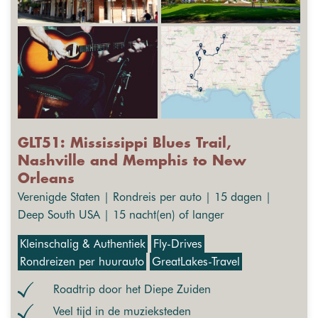
GLT51: Mississippi Blues Trail,
Nashville and Memphis to New
Orleans
Verenigde Staten | Rondreis per auto | 15 dagen |
Deep South USA | 15 nacht(en) of langer
Kleinschalig & Authentiek
Fly-Drives
Rondreizen per huurauto
GreatLakes-Travel
Roadtrip door het Diepe Zuiden
Veel tijd in de muzieksteden