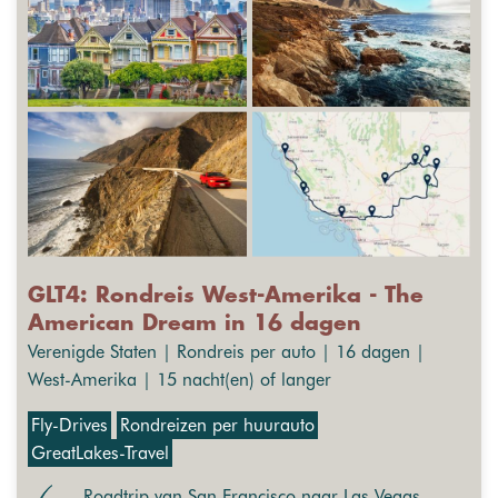
GLT4: Rondreis West-Amerika - The
American Dream in 16 dagen
Verenigde Staten | Rondreis per auto | 16 dagen |
West-Amerika | 15 nacht(en) of langer
Fly-Drives
Rondreizen per huurauto
GreatLakes-Travel
Roadtrip van San Francisco naar Las Vegas