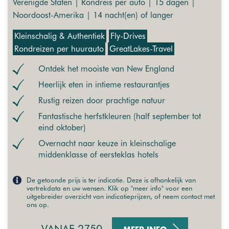
Verenigde Staten | Rondreis per auto | 15 dagen |
Noordoost-Amerika | 14 nacht(en) of langer
Kleinschalig & Authentiek
Fly-Drives
Rondreizen per huurauto
GreatLakes-Travel
Ontdek het mooiste van New England
Heerlijk eten in intieme restaurantjes
Rustig reizen door prachtige natuur
Fantastische herfstkleuren (half september tot
eind oktober)
Overnacht naar keuze in kleinschalige
middenklasse of eersteklas hotels
De getoonde prijs is ter indicatie. Deze is afhankelijk van
vertrekdata en uw wensen. Klik op "meer info" voor een
uitgebreider overzicht van indicatieprijzen, of neem contact met
ons op.
VANAF 2750,-