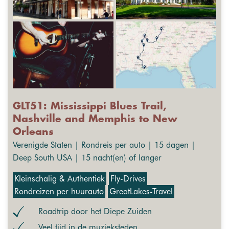
GLT51: Mississippi Blues Trail,
Nashville and Memphis to New
Orleans
Verenigde Staten | Rondreis per auto | 15 dagen |
Deep South USA | 15 nacht(en) of langer
Kleinschalig & Authentiek
Fly-Drives
Rondreizen per huurauto
GreatLakes-Travel
Roadtrip door het Diepe Zuiden
Veel tijd in de muzieksteden