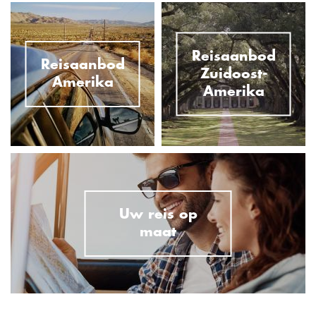
Reisaanbod
Reisaanbod
Zuidoost-
Amerika
Amerika
Uw reis op
maat