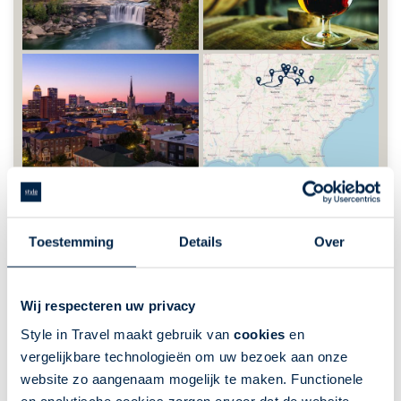
GLT202: Rondreis Kentucky - Blue
Grass Trails
Toestemming
Details
Over
Verenigde Staten | Rondreis per auto | 20 dagen |
Deep South USA | 19 nacht(en) of langer
Wij respecteren uw privacy
Fly-Drives
GreatLakes-Travel
Style in Travel maakt gebruik van
cookies
en
Ontdek onbekend Kentucky
vergelijkbare technologieën om uw bezoek aan onze
Onontdekt natuurschoon
website zo aangenaam mogelijk te maken. Functionele
Paardensport in Lexington