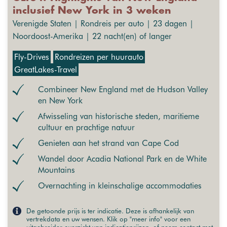
inclusief New York in 3 weken
Verenigde Staten | Rondreis per auto | 23 dagen |
Noordoost-Amerika | 22 nacht(en) of langer
Fly-Drives
Rondreizen per huurauto
GreatLakes-Travel
Combineer New England met de Hudson Valley
en New York
Afwisseling van historische steden, maritieme
cultuur en prachtige natuur
Genieten aan het strand van Cape Cod
Wandel door Acadia National Park en de White
Mountains
Overnachting in kleinschalige accommodaties
De getoonde prijs is ter indicatie. Deze is afhankelijk van
vertrekdata en uw wensen. Klik op "meer info" voor een
uitgebreider overzicht van indicatieprijzen, of neem contact met