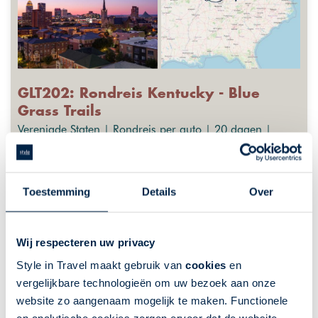
GLT202: Rondreis Kentucky - Blue
Grass Trails
Verenigde Staten | Rondreis per auto | 20 dagen |
Deep South USA | 19 nacht(en) of langer
Fly-Drives
GreatLakes-Travel
Toestemming
Details
Over
Ontdek onbekend Kentucky
Onontdekt natuurschoon
Wij respecteren uw privacy
Paardensport in Lexington
Style in Travel maakt gebruik van
cookies
en
Bourbon Trail
vergelijkbare technologieën om uw bezoek aan onze
Historische steden, zoals Bardstown
website zo aangenaam mogelijk te maken. Functionele