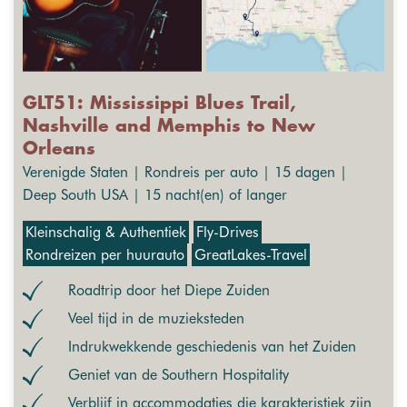
GLT51: Mississippi Blues Trail,
Nashville and Memphis to New
Orleans
Verenigde Staten | Rondreis per auto | 15 dagen |
Deep South USA | 15 nacht(en) of langer
Kleinschalig & Authentiek
Fly-Drives
Rondreizen per huurauto
GreatLakes-Travel
Roadtrip door het Diepe Zuiden
Veel tijd in de muzieksteden
Indrukwekkende geschiedenis van het Zuiden
Geniet van de Southern Hospitality
Verblijf in accommodaties die karakteristiek zijn