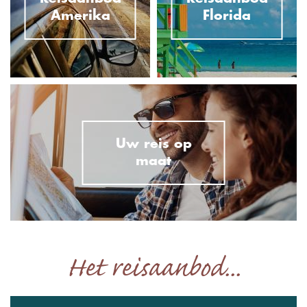
Amerika
Florida
Uw reis op
maat
Het reisaanbod...