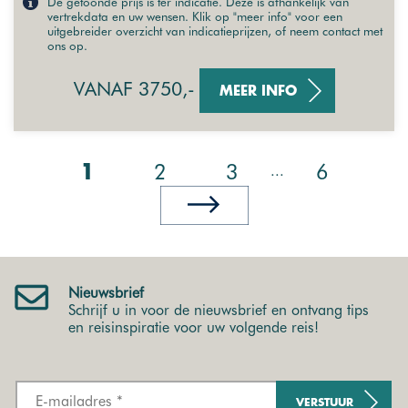
De getoonde prijs is ter indicatie. Deze is afhankelijk van
vertrekdata en uw wensen. Klik op "meer info" voor een
uitgebreider overzicht van indicatieprijzen, of neem contact met
ons op.
VANAF 3750,-
MEER INFO
2
3
6
...
1
Nieuwsbrief
Schrijf u in voor de nieuwsbrief en ontvang tips
en reisinspiratie voor uw volgende reis!
VERSTUUR