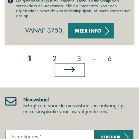
De getoonde prijs is ter indicatie. Deze is afhankelijk van
vertrekdata en uw wensen. Klik op "meer info" voor een
uitgebreider overzicht van indicatieprijzen, of neem contact met
ons op.
VANAF 3750,-
MEER INFO
2
3
6
...
1
Nieuwsbrief
Schrijf u in voor de nieuwsbrief en ontvang tips
en reisinspiratie voor uw volgende reis!
VERSTUUR