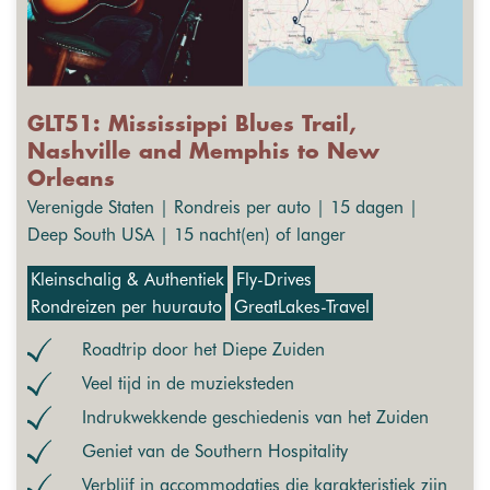
GLT51: Mississippi Blues Trail,
Nashville and Memphis to New
Orleans
Verenigde Staten | Rondreis per auto | 15 dagen |
Deep South USA | 15 nacht(en) of langer
Kleinschalig & Authentiek
Fly-Drives
Rondreizen per huurauto
GreatLakes-Travel
Roadtrip door het Diepe Zuiden
Veel tijd in de muzieksteden
Indrukwekkende geschiedenis van het Zuiden
Geniet van de Southern Hospitality
Verblijf in accommodaties die karakteristiek zijn