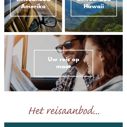
Amerika
Hawaii
Uw reis op
maat
Het reisaanbod...