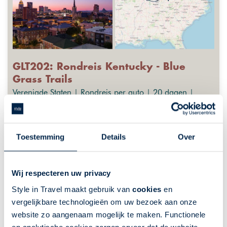
GLT202: Rondreis Kentucky - Blue
Grass Trails
Verenigde Staten | Rondreis per auto | 20 dagen |
Deep South USA | 19 nacht(en) of langer
Fly-Drives
GreatLakes-Travel
Toestemming
Details
Over
Ontdek onbekend Kentucky
Onontdekt natuurschoon
Wij respecteren uw privacy
Paardensport in Lexington
Style in Travel maakt gebruik van
cookies
en
Bourbon Trail
vergelijkbare technologieën om uw bezoek aan onze
Historische steden, zoals Bardstown
website zo aangenaam mogelijk te maken. Functionele