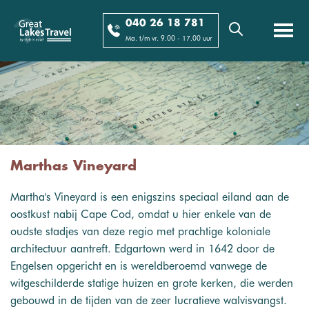
040 26 18 781
Ma. t/m vr. 9.00 - 17.00 uur
Marthas Vineyard
Martha's Vineyard is een enigszins speciaal eiland aan de
oostkust nabij Cape Cod, omdat u hier enkele van de
oudste stadjes van deze regio met prachtige koloniale
architectuur aantreft. Edgartown werd in 1642 door de
Engelsen opgericht en is wereldberoemd vanwege de
witgeschilderde statige huizen en grote kerken, die werden
gebouwd in de tijden van de zeer lucratieve walvisvangst.