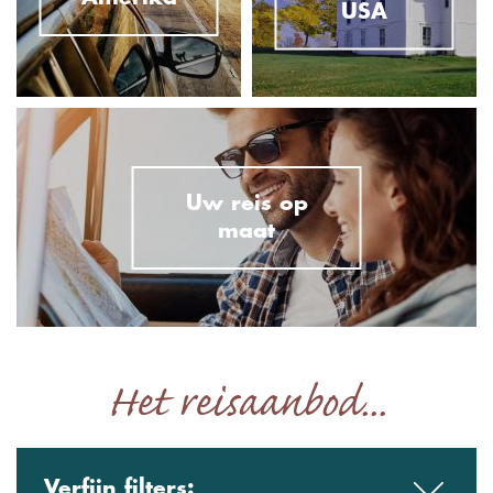
USA
Uw reis op
maat
Het reisaanbod...
Verfijn filters: