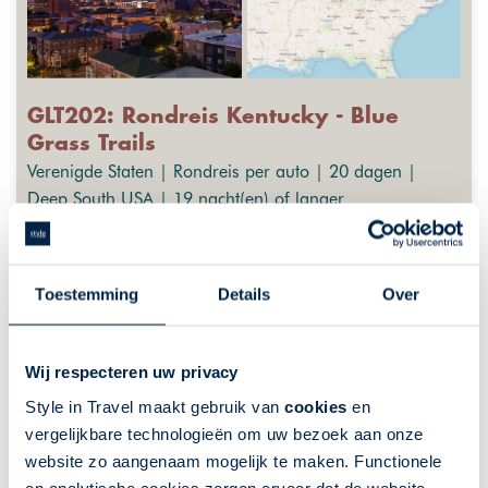
GLT202: Rondreis Kentucky - Blue
Grass Trails
Verenigde Staten | Rondreis per auto | 20 dagen |
Deep South USA | 19 nacht(en) of langer
Fly-Drives
GreatLakes-Travel
Ontdek onbekend Kentucky
Toestemming
Details
Over
Onontdekt natuurschoon
Paardensport in Lexington
Wij respecteren uw privacy
Bourbon Trail
Style in Travel maakt gebruik van
cookies
en
Historische steden, zoals Bardstown
vergelijkbare technologieën om uw bezoek aan onze
website zo aangenaam mogelijk te maken. Functionele
De getoonde prijs is ter indicatie. Deze is afhankelijk van