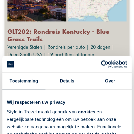
GLT202: Rondreis Kentucky - Blue
Grass Trails
Verenigde Staten | Rondreis per auto | 20 dagen |
Deep South USA | 19 nacht(en) of langer
Fly-Drives
GreatLakes-Travel
Ontdek onbekend Kentucky
Toestemming
Details
Over
Onontdekt natuurschoon
Paardensport in Lexington
Wij respecteren uw privacy
Bourbon Trail
Style in Travel maakt gebruik van
cookies
en
Historische steden, zoals Bardstown
vergelijkbare technologieën om uw bezoek aan onze
website zo aangenaam mogelijk te maken. Functionele
De getoonde prijs is ter indicatie. Deze is afhankelijk van