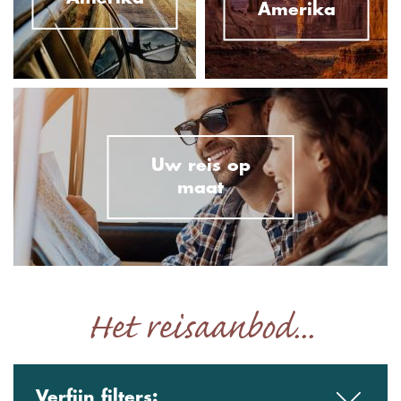
Amerika
Uw reis op
maat
Het reisaanbod...
Verfijn filters: