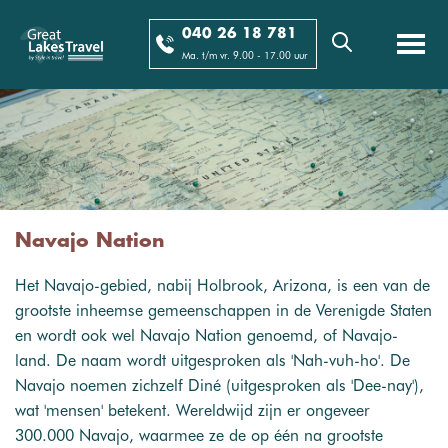
040 26 18 781
Ma. t/m vr. 9.00 - 17.00 uur
Navajo Nation
Het Navajo-gebied, nabij Holbrook, Arizona, is een van de
grootste inheemse gemeenschappen in de Verenigde Staten
en wordt ook wel Navajo Nation genoemd, of Navajo-
land. De naam wordt uitgesproken als 'Nah-vuh-ho'. De
Navajo noemen zichzelf Diné (uitgesproken als 'Dee-nay'),
wat 'mensen' betekent. Wereldwijd zijn er ongeveer
300.000 Navajo, waarmee ze de op één na grootste