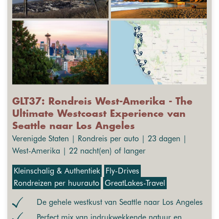
GLT37: Rondreis West-Amerika - The
Ultimate Westcoast Experience van
Seattle naar Los Angeles
Verenigde Staten | Rondreis per auto | 23 dagen |
West-Amerika | 22 nacht(en) of langer
Kleinschalig & Authentiek
Fly-Drives
Rondreizen per huurauto
GreatLakes-Travel
De gehele westkust van Seattle naar Los Angeles
Perfect mix van indrukwekkende natuur en