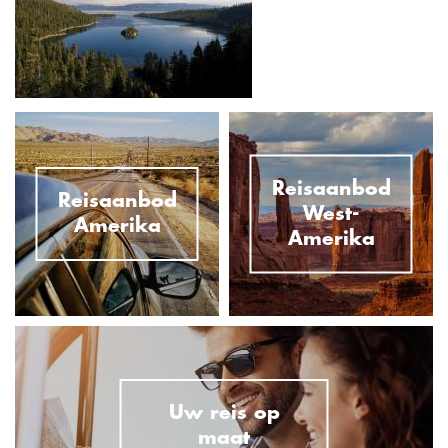
Reisaanbod
Reisaanbod
West-
Amerika
Amerika
Uw reis op
maat