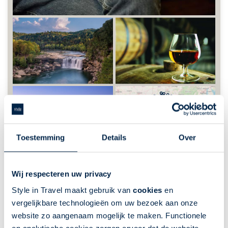
Toestemming
Details
Over
GLT202: Rondreis Kentucky - Blue
Wij respecteren uw privacy
Grass Trails
Style in Travel maakt gebruik van
cookies
en
Verenigde Staten | Rondreis per auto | 20 dagen |
vergelijkbare technologieën om uw bezoek aan onze
Deep South USA | 19 nacht(en) of langer
website zo aangenaam mogelijk te maken. Functionele