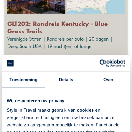
GLT202: Rondreis Kentucky - Blue
Grass Trails
Verenigde Staten | Rondreis per auto | 20 dagen |
Deep South USA | 19 nacht(en) of langer
Fly-Drives
GreatLakes-Travel
Ontdek onbekend Kentucky
Onontdekt natuurschoon
Toestemming
Details
Over
Paardensport in Lexington
Bourbon Trail
Wij respecteren uw privacy
Historische steden, zoals Bardstown
Style in Travel maakt gebruik van
cookies
en
vergelijkbare technologieën om uw bezoek aan onze
De getoonde prijs is ter indicatie. Deze is afhankelijk van
website zo aangenaam mogelijk te maken. Functionele
vertrekdata en uw wensen. Klik op "meer info" voor een
uitgebreider overzicht van indicatieprijzen, of neem contact met