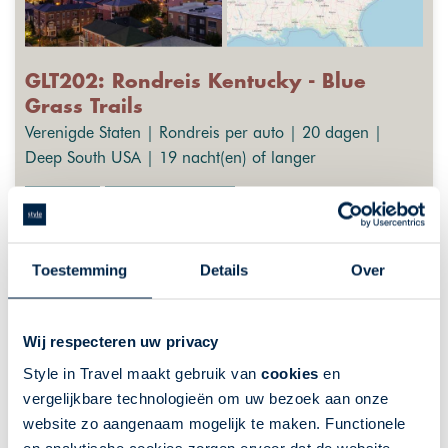
GLT202: Rondreis Kentucky - Blue
Grass Trails
Verenigde Staten | Rondreis per auto | 20 dagen |
Deep South USA | 19 nacht(en) of langer
Fly-Drives
GreatLakes-Travel
Ontdek onbekend Kentucky
Onontdekt natuurschoon
Toestemming
Details
Over
Paardensport in Lexington
Bourbon Trail
Wij respecteren uw privacy
Historische steden, zoals Bardstown
Style in Travel maakt gebruik van
cookies
en
vergelijkbare technologieën om uw bezoek aan onze
De getoonde prijs is ter indicatie. Deze is afhankelijk van
website zo aangenaam mogelijk te maken. Functionele
vertrekdata en uw wensen. Klik op "meer info" voor een
uitgebreider overzicht van indicatieprijzen, of neem contact met