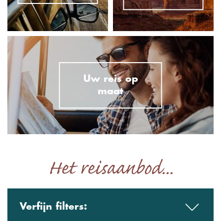
Uw reis op
maat
Het reisaanbod...
Verfijn filters: