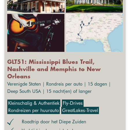
GLT51: Mississippi Blues Trail,
Nashville and Memphis to New
Orleans
Verenigde Staten | Rondreis per auto | 15 dagen |
Deep South USA | 15 nacht(en) of langer
Kleinschalig & Authentiek
Fly-Drives
Rondreizen per huurauto
GreatLakes-Travel
Roadtrip door het Diepe Zuiden