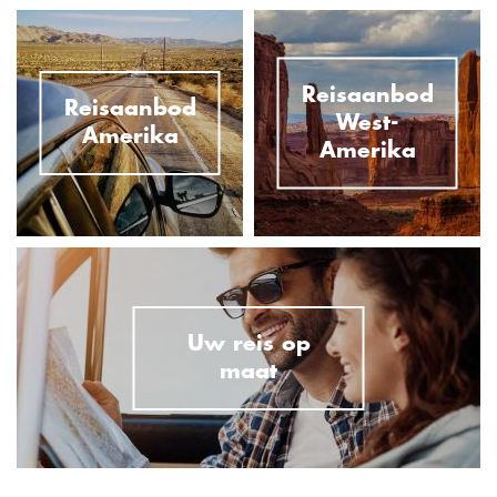
Reisaanbod
Reisaanbod
West-
Amerika
Amerika
Uw reis op
maat