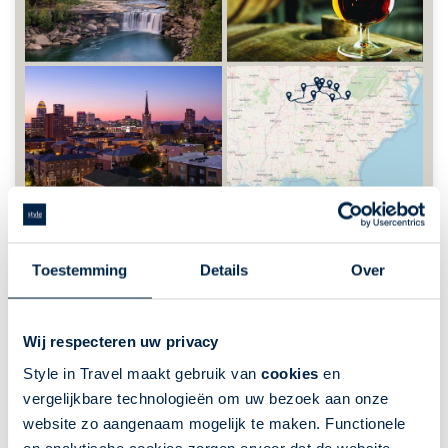
GLT202: Rondreis Kentucky - Blue
Grass Trails
Toestemming
Details
Over
Verenigde Staten | Rondreis per auto | 20 dagen |
Deep South USA | 19 nacht(en) of langer
Wij respecteren uw privacy
Fly-Drives
GreatLakes-Travel
Style in Travel maakt gebruik van
cookies
en
Ontdek onbekend Kentucky
vergelijkbare technologieën om uw bezoek aan onze
Onontdekt natuurschoon
website zo aangenaam mogelijk te maken. Functionele