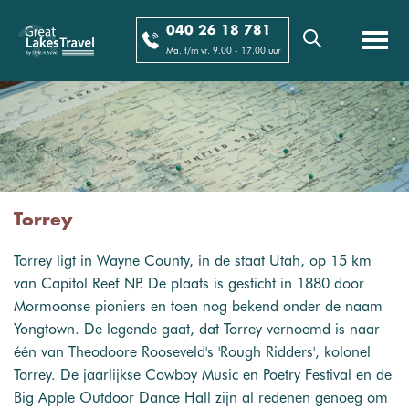
040 26 18 781
Ma. t/m vr. 9.00 - 17.00 uur
Torrey
Torrey ligt in Wayne County, in de staat Utah, op 15 km
van Capitol Reef NP. De plaats is gesticht in 1880 door
Mormoonse pioniers en toen nog bekend onder de naam
Yongtown. De legende gaat, dat Torrey vernoemd is naar
één van Theodoore Rooseveld's 'Rough Ridders', kolonel
Torrey. De jaarlijkse Cowboy Music en Poetry Festival en de
Big Apple Outdoor Dance Hall zijn al redenen genoeg om