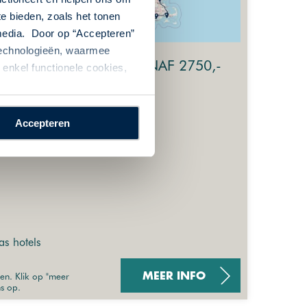
te bieden, zoals het tonen
 media. Door op “Accepteren”
 technologieën, waarmee
VANAF 2750,-
enkel functionele cookies,
 | 14 nacht(en) of
Accepteren
Lakes-Travel
as hotels
sen. Klik op "meer
MEER INFO
ns op.