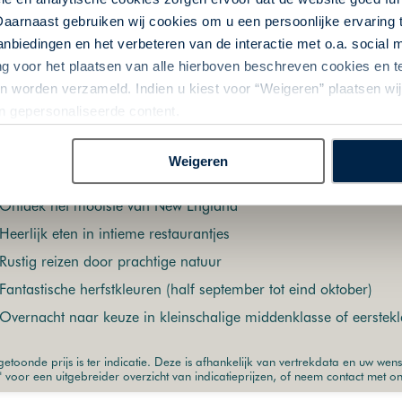
Daarnaast gebruiken wij cookies om u een persoonlijke ervaring 
biedingen en het verbeteren van de interactie met o.a. social
ng voor het plaatsen van alle hierboven beschreven cookies en
2: De Indian Summer in New England
 worden verzameld. Indien u kiest voor “Weigeren” plaatsen wij 
gde Staten | Rondreis per auto | 15 dagen | Noordoost-Amerika
an gepersonaliseerde content.
Weigeren
chalig & Authentiek
Fly-Drives
Rondreizen per huurauto
Great
Ontdek het mooiste van New England
Heerlijk eten in intieme restaurantjes
Rustig reizen door prachtige natuur
Fantastische herfstkleuren (half september tot eind oktober)
Overnacht naar keuze in kleinschalige middenklasse of eerstekl
etoonde prijs is ter indicatie. Deze is afhankelijk van vertrekdata en uw wen
" voor een uitgebreider overzicht van indicatieprijzen, of neem contact met o