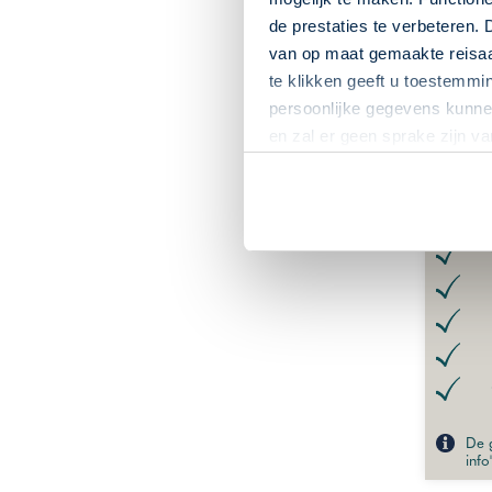
de prestaties te verbeteren. 
van op maat gemaakte reisaan
te klikken geeft u toestemmi
GLT3
persoonlijke gegevens kunnen
Vereni
en zal er geen sprake zijn v
langer
Kleins
De g
info