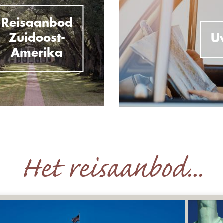
Reisaanbod
Zuidoost-
U
Amerika
Het reisaanbod...