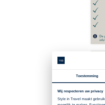
De g
info
Toestemming
Wij respecteren uw privacy
Style in Travel maakt gebrui
mogelijk te maken. Functione