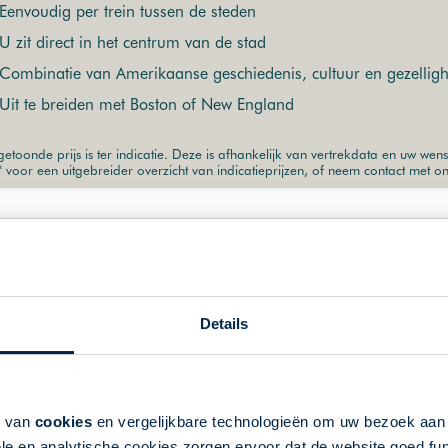
Eenvoudig per trein tussen de steden
U zit direct in het centrum van de stad
Combinatie van Amerikaanse geschiedenis, cultuur en gezelligh
Uit te breiden met Boston of New England
etoonde prijs is ter indicatie. Deze is afhankelijk van vertrekdata en uw wen
" voor een uitgebreider overzicht van indicatieprijzen, of neem contact met o
Details
k van
cookies
en vergelijkbare technologieën om uw bezoek aa
le en analytische cookies zorgen ervoor dat de website goed fu