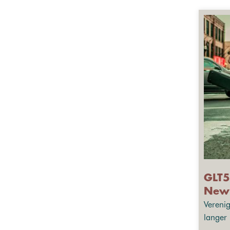
GLT5
New 
Vereni
langer