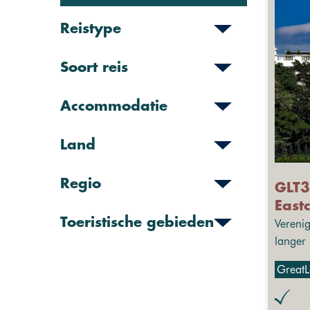
Reistype
Soort reis
Accommodatie
Land
Regio
GLT3
East
Toeristische gebieden
Verenig
langer
GreatL