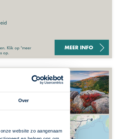
eid
sen. Klik op "meer
MEER INFO
ns op.
Over
n onze website zo aangenaam
nctioneert en helpen ons om