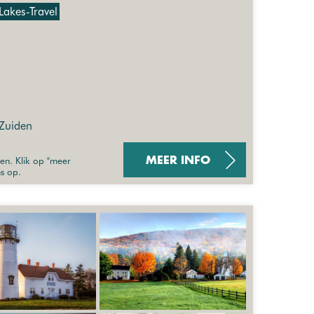
Lakes-Travel
 Zuiden
sen. Klik op "meer
MEER INFO
ns op.