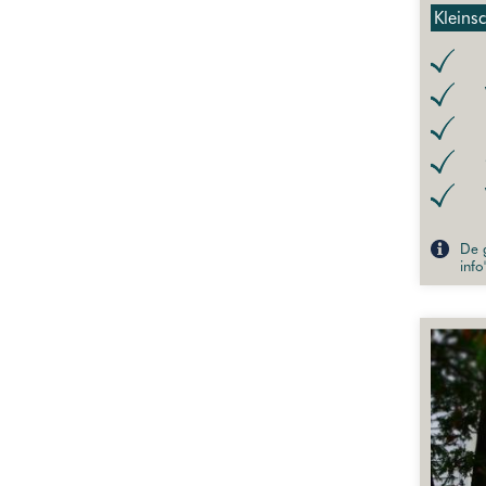
Kleins
De g
info