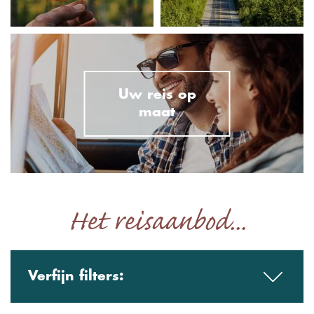
Uw reis op
maat
Het reisaanbod...
Verfijn filters: