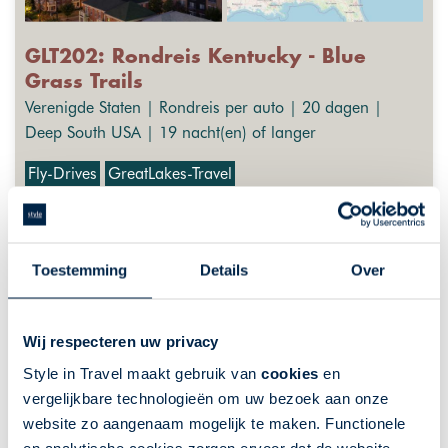
GLT202: Rondreis Kentucky - Blue
Grass Trails
Verenigde Staten | Rondreis per auto | 20 dagen |
Deep South USA | 19 nacht(en) of langer
Fly-Drives
GreatLakes-Travel
Ontdek onbekend Kentucky
Onontdekt natuurschoon
Toestemming
Details
Over
Paardensport in Lexington
Bourbon Trail
Historische steden, zoals Bardstown
Wij respecteren uw privacy
Style in Travel maakt gebruik van
cookies
en
De getoonde prijs is ter indicatie. Deze is afhankelijk van
vergelijkbare technologieën om uw bezoek aan onze
vertrekdata en uw wensen. Klik op "meer info" voor een
uitgebreider overzicht van indicatieprijzen, of neem contact met
website zo aangenaam mogelijk te maken. Functionele
ons op.