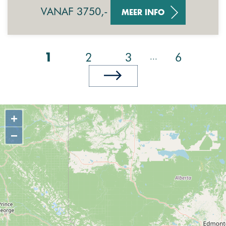
VANAF 3750,-
MEER INFO
2
3
6
...
1
+
−