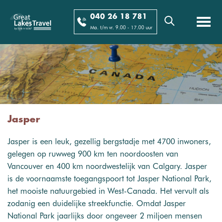
040 26 18 781
Ma. t/m vr. 9.00 - 17.00 uur
Jasper
Jasper is een leuk, gezellig bergstadje met 4700 inwoners,
gelegen op ruwweg 900 km ten noordoosten van
Vancouver en 400 km noordwestelijk van Calgary. Jasper
is de voornaamste toegangspoort tot Jasper National Park,
het mooiste natuurgebied in West-Canada. Het vervult als
zodanig een duidelijke streekfunctie. Omdat Jasper
National Park jaarlijks door ongeveer 2 miljoen mensen