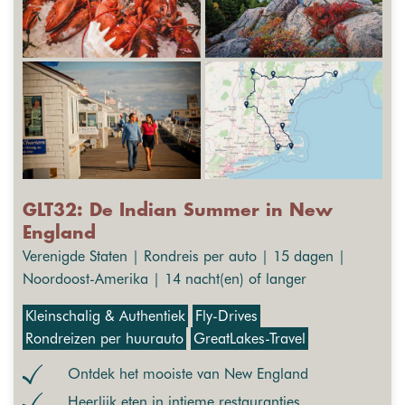
GLT32: De Indian Summer in New
England
Verenigde Staten | Rondreis per auto | 15 dagen |
Noordoost-Amerika | 14 nacht(en) of langer
Kleinschalig & Authentiek
Fly-Drives
Rondreizen per huurauto
GreatLakes-Travel
Ontdek het mooiste van New England
Heerlijk eten in intieme restaurantjes